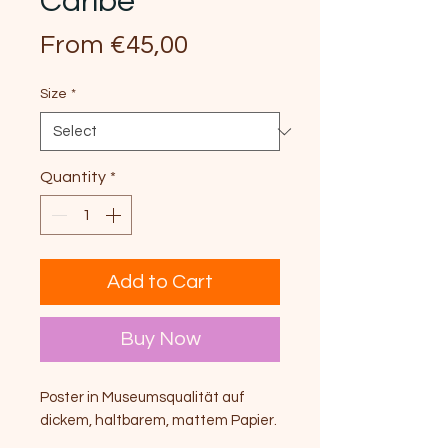
Caribe
Sale
From
€45,00
Price
Size
*
Quantity
*
Add to Cart
Buy Now
Poster in Museumsqualität auf
dickem, haltbarem, mattem Papier.