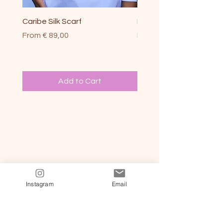
Caribe Silk Scarf
Magenta Jaguar Silk Sc
Sale Price
Sale Price
From
€ 89,00
From
€ 89,00
Add to Cart
Instagram
Email