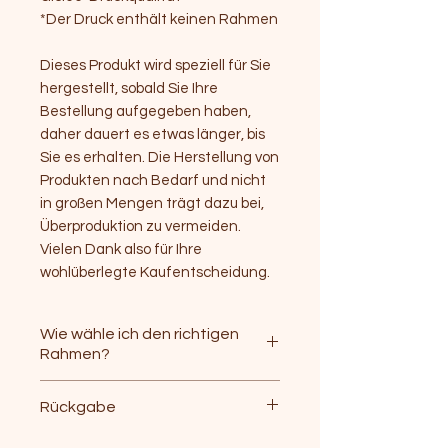
*Der Druck enthält keinen Rahmen
Dieses Produkt wird speziell für Sie
hergestellt, sobald Sie Ihre
Bestellung aufgegeben haben,
daher dauert es etwas länger, bis
Sie es erhalten. Die Herstellung von
Produkten nach Bedarf und nicht
in großen Mengen trägt dazu bei,
Überproduktion zu vermeiden.
Vielen Dank also für Ihre
wohlüberlegte Kaufentscheidung.
Wie wähle ich den richtigen
Rahmen?
Dies hängt davon ab, ob du
Rückgabe
deinen Kunstdruck mit oder
ohne Passepartout rahmen
Du kannst alle Artikel die du bei